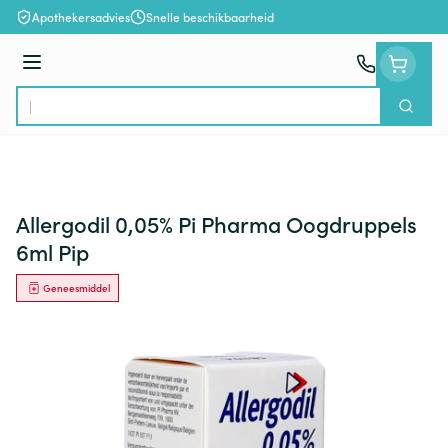
Ga naar de inhoud
Apothekersadvies
Snelle beschikbaarheid
Menu
Zoek
Product, merk, categorie...
Allergodil 0,05% Pi Pharma Oogdruppels
6ml Pip
Geneesmiddel