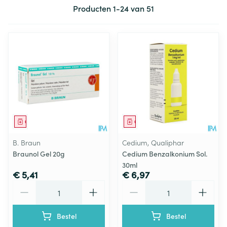
Producten
1
-
24
van
51
Geneesmiddel
Geneesmiddel
B. Braun
Cedium, Qualiphar
Braunol Gel 20g
Cedium Benzalkonium Sol.
30ml
€ 5,41
€ 6,97
Aantal
Aantal
Bestel
Bestel