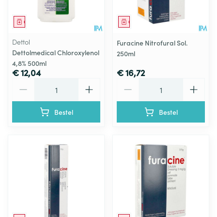
Geneesmiddel
Geneesmiddel
Dettol
Furacine Nitrofural Sol.
Dettolmedical Chloroxylenol
250ml
4,8% 500ml
€ 12,04
€ 16,72
Aantal
Aantal
Bestel
Bestel