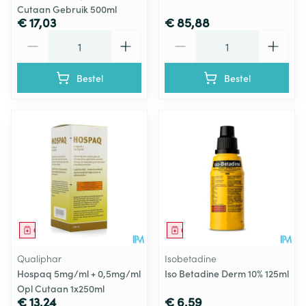
Cutaan Gebruik 500ml
€ 17,03
€ 85,88
Aantal
Aantal
Bestel
Bestel
Geneesmiddel
Geneesmiddel
Qualiphar
Isobetadine
Hospaq 5mg/ml + 0,5mg/ml
Iso Betadine Derm 10% 125ml
Opl Cutaan 1x250ml
€ 13,24
€ 6,59