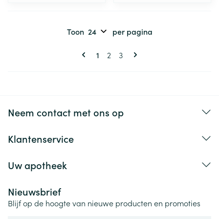
Toon
per pagina
Pagina's
U lees momenteel pagina
Pagina
Pagina
1
2
3
Neem contact met ons op
Klantenservice
Uw apotheek
Nieuwsbrief
Blijf op de hoogte van nieuwe producten en promoties