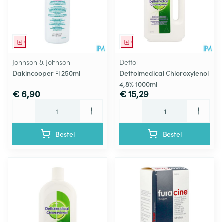
Geneesmiddel
Geneesmiddel
Johnson & Johnson
Dettol
Dakincooper Fl 250ml
Dettolmedical Chloroxylenol
4,8% 1000ml
€ 6,90
€ 15,29
Aantal
Aantal
Bestel
Bestel