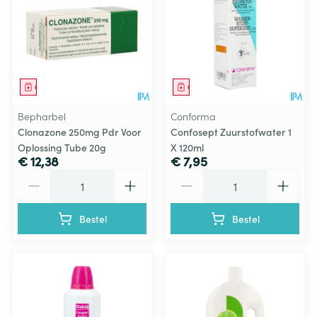
Geneesmiddel
Geneesmiddel
Bepharbel
Conforma
Clonazone 250mg Pdr Voor
Confosept Zuurstofwater 1
Oplossing Tube 20g
X 120ml
€ 12,38
€ 7,95
Aantal
Aantal
Bestel
Bestel