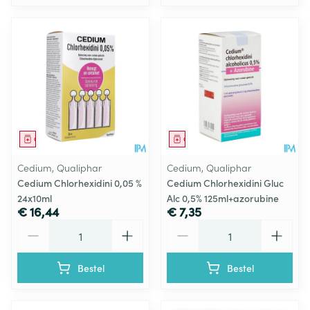
Geneesmiddel
Geneesmiddel
Cedium, Qualiphar
Cedium, Qualiphar
Cedium Chlorhexidini 0,05 %
Cedium Chlorhexidini Gluc
24x10ml
Alc 0,5% 125ml+azorubine
€ 16,44
€ 7,35
Aantal
Aantal
Bestel
Bestel