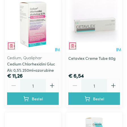
Geneesmiddel
Geneesmiddel
Cedium, Qualiphar
Cetavlex Creme Tube 60g
Cedium Chlorhexidini Gluc
Alc 0,5% 250ml+azorubine
€ 11,26
€ 6,54
Aantal
Aantal
Bestel
Bestel