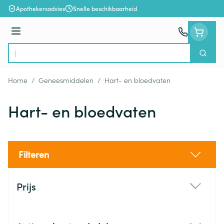
Ga naar de inhoud
Apothekersadvies
Snelle beschikbaarheid
Menu
Zoek
Product, merk, categorie...
Home
/
Geneesmiddelen
/
Hart- en bloedvaten
Hart- en bloedvaten
Filteren
Doorgaan naar productlijst
Prijs
filter