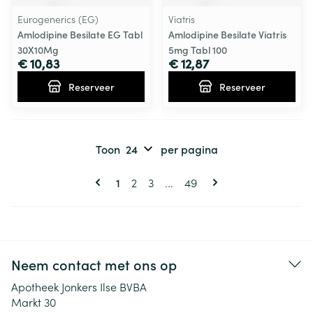
Eurogenerics (EG)
Viatris
Amlodipine Besilate EG Tabl
Amlodipine Besilate Viatris
30X10Mg
5mg Tabl 100
€ 10,83
€ 12,87
Reserveer
Reserveer
Toon
per pagina
Pagina's
U lees momenteel pagina
Pagina
Pagina
Pagina
1
2
3
...
49
Neem contact met ons op
Apotheek Jonkers Ilse BVBA
Markt 30