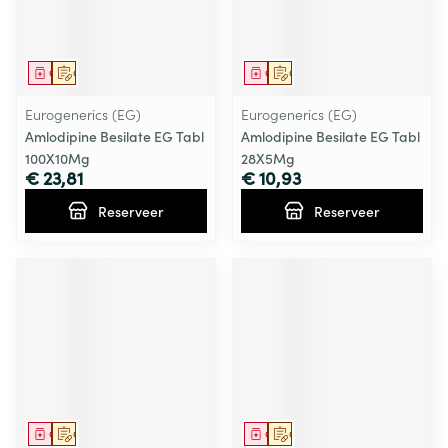
Geneesmiddel
Op voorschrift
Geneesmiddel
Op voorschrift
Eurogenerics (EG)
Eurogenerics (EG)
Amlodipine Besilate EG Tabl
Amlodipine Besilate EG Tabl
100X10Mg
28X5Mg
€ 23,81
€ 10,93
Reserveer
Reserveer
Geneesmiddel
Op voorschrift
Geneesmiddel
Op voorschrift