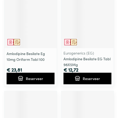
Geneesmiddel
Op voorschrift
Geneesmiddel
Op voorschrift
Eurogenerics (EG)
Amlodipine Besilate Eg
Amlodipine Besilate EG Tabl
10mg Orifarm Tabl 100
98X5Mg
€ 23,81
€ 12,72
Reserveer
Reserveer