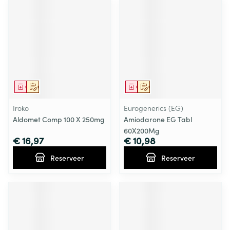
Geneesmiddel
Op voorschrift
Geneesmiddel
Op voorschrift
Iroko
Eurogenerics (EG)
Aldomet Comp 100 X 250mg
Amiodarone EG Tabl
60X200Mg
€ 16,97
€ 10,98
Reserveer
Reserveer