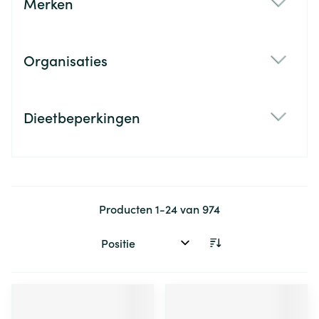
Merken
filter
Organisaties
filter
Dieetbeperkingen
filter
Producten
1
-
24
van
974
Sorteer op: