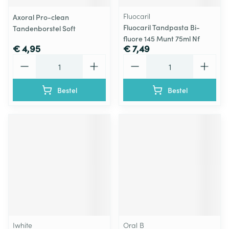
Fluocaril
Axoral Pro-clean
Fluocaril Tandpasta Bi-
Tandenborstel Soft
fluore 145 Munt 75ml Nf
€ 4,95
€ 7,49
Aantal
Aantal
Bestel
Bestel
Iwhite
Oral B