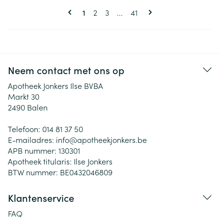
Pagina's
U lees momenteel pagina
Pagina
Pagina
Pagina
1
2
3
...
41
Neem contact met ons op
Apotheek Jonkers Ilse BVBA
Markt 30
2490
Balen
Telefoon:
014 81 37 50
E-mailadres:
info@
apotheekjonkers.be
APB nummer:
130301
Apotheek titularis:
Ilse Jonkers
BTW nummer:
BE0432046809
Klantenservice
FAQ