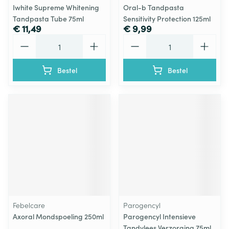
Iwhite Supreme Whitening
Oral-b Tandpasta
Tandpasta Tube 75ml
Sensitivity Protection 125ml
€ 11,49
€ 9,99
Aantal
Aantal
Bestel
Bestel
Febelcare
Parogencyl
Axoral Mondspoeling 250ml
Parogencyl Intensieve
Tandvlees Verzorging 75ml