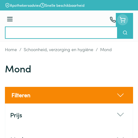
Ga naar de inhoud
Apothekersadvies
Snelle beschikbaarheid
Menu
Zoek
Product, merk, categorie...
Home
/
Schoonheid, verzorging en hygiëne
/
Mond
Mond
Filteren
Doorgaan naar productlijst
Prijs
filter