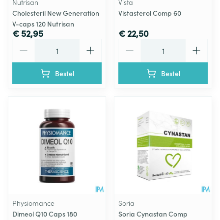
Nutrisan
Vista
Cholesteril New Generation
Vistasterol Comp 60
V-caps 120 Nutrisan
€ 52,95
€ 22,50
Aantal
Aantal
Bestel
Bestel
Physiomance
Soria
Dimeol Q10 Caps 180
Soria Cynastan Comp