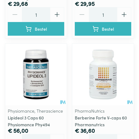
€ 29,68
€ 29,95
Aantal
Aantal
Bestel
Bestel
Physiomance, Therascience
PharmaNutrics
Lipideol 3 Caps 60
Berberine Forte V-caps 60
Physiomance Phy494
Pharmanutrics
€ 56,00
€ 36,60
Aantal
Aantal