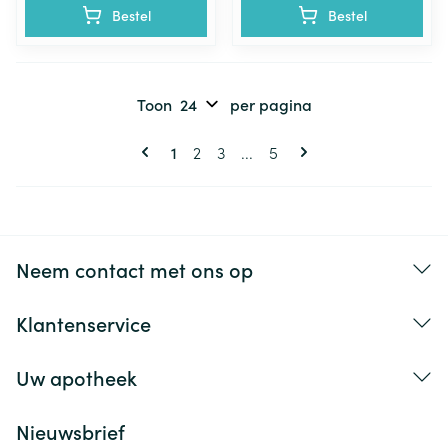
Bestel
Bestel
Toon
per pagina
Pagina's
U lees momenteel pagina
Pagina
Pagina
Pagina
1
2
3
...
5
Neem contact met ons op
Klantenservice
Uw apotheek
Nieuwsbrief