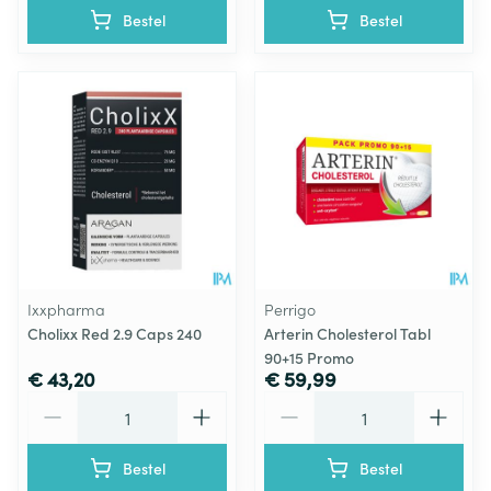
Bestel
Bestel
Ixxpharma
Perrigo
Cholixx Red 2.9 Caps 240
Arterin Cholesterol Tabl
90+15 Promo
€ 43,20
€ 59,99
Aantal
Aantal
Bestel
Bestel