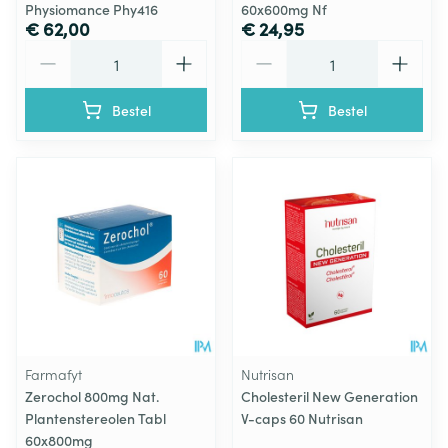
Physiomance Phy416
60x600mg Nf
€ 62,00
€ 24,95
Aantal
Aantal
Bestel
Bestel
Farmafyt
Nutrisan
Zerochol 800mg Nat.
Cholesteril New Generation
Plantenstereolen Tabl
V-caps 60 Nutrisan
60x800mg