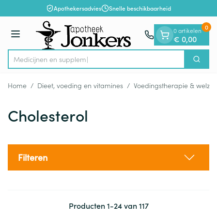
Dia 1 van 1
Ga naar de inhoud
Apothekersadvies
Snelle beschikbaarheid
0
0 artikelen
Menu
€ 0,00
M
Zoek
Product, merk, categorie...
Home
/
Dieet, voeding en vitamines
/
Voedingstherapie & welzijn
Cholesterol
Filteren
Producten
1
-
24
van
117