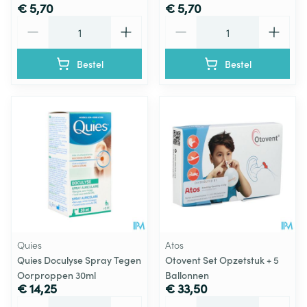
€ 5,70
€ 5,70
Aantal
Aantal
Bestel
Bestel
Quies
Atos
Quies Doculyse Spray Tegen
Otovent Set Opzetstuk + 5
Oorproppen 30ml
Ballonnen
€ 14,25
€ 33,50
Aantal
Aantal