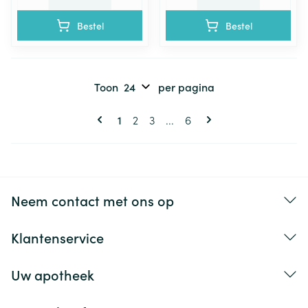
Bestel
Bestel
Toon
per pagina
Pagina's
U lees momenteel pagina
Pagina
Pagina
Pagina
1
2
3
...
6
Neem contact met ons op
Klantenservice
Uw apotheek