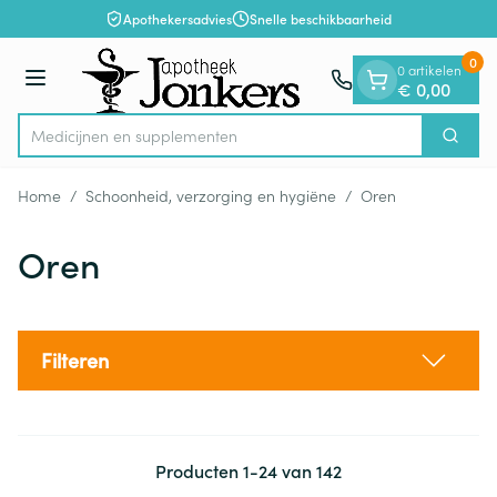
Dia 1 van 1
Ga naar de inhoud
Apothekersadvies
Snelle beschikbaarheid
0
0 artikelen
Menu
€ 0,00
Medici
Zoek
Product, merk, categorie...
Home
/
Schoonheid, verzorging en hygiëne
/
Oren
Oren
Filteren
Producten
1
-
24
van
142