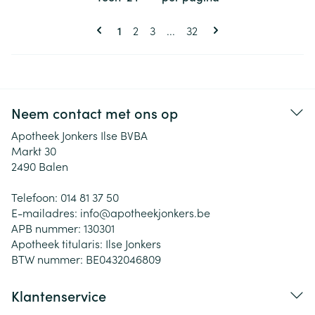
Pagina's
U lees momenteel pagina
Pagina
Pagina
Pagina
1
2
3
...
32
Neem contact met ons op
Apotheek Jonkers Ilse BVBA
Markt 30
2490
Balen
Telefoon:
014 81 37 50
E-mailadres:
info@
apotheekjonkers.be
APB nummer:
130301
Apotheek titularis:
Ilse Jonkers
BTW nummer:
BE0432046809
Klantenservice