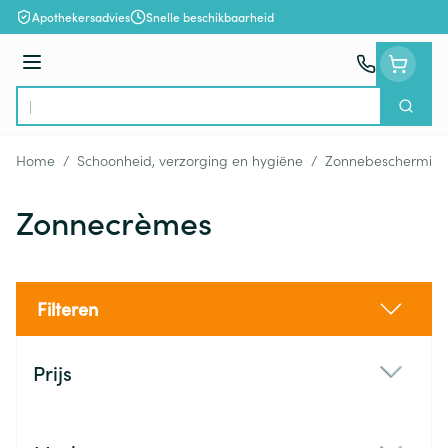
Ga naar de inhoud
Apothekersadvies
Snelle beschikbaarheid
Menu
Zoek
Product, merk, categorie...
Home
/
Schoonheid, verzorging en hygiëne
/
Zonnebeschermin
Zonnecrèmes
Filteren
Doorgaan naar productlijst
Prijs
filter