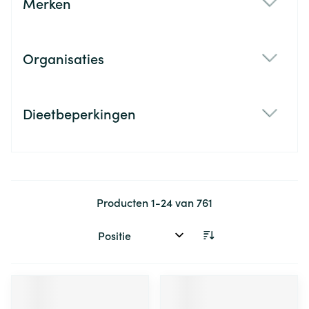
Merken
filter
Organisaties
filter
Dieetbeperkingen
filter
Producten
1
-
24
van
761
Sorteer op: