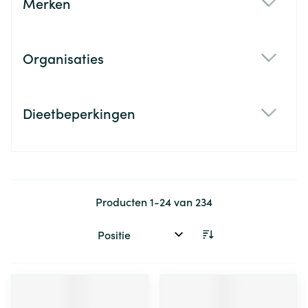
Merken
filter
Organisaties
filter
Dieetbeperkingen
filter
Producten
1
-
24
van
234
Sorteer op: