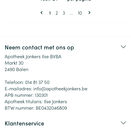
Pagina's
U lees momenteel pagina
Pagina
Pagina
Pagina
1
2
3
...
10
Neem contact met ons op
Apotheek Jonkers Ilse BVBA
Markt 30
2490
Balen
Telefoon:
014 81 37 50
E-mailadres:
info@
apotheekjonkers.be
APB nummer:
130301
Apotheek titularis:
Ilse Jonkers
BTW nummer:
BE0432046809
Klantenservice