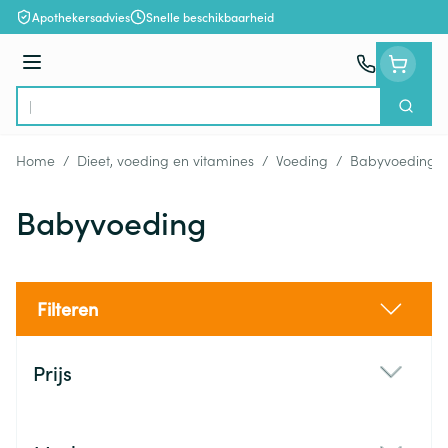
Ga naar de inhoud
Apothekersadvies
Snelle beschikbaarheid
Menu
Zoek
Product, merk, categorie...
Home
/
Dieet, voeding en vitamines
/
Voeding
/
Babyvoeding
Babyvoeding
Filteren
Doorgaan naar productlijst
Prijs
filter