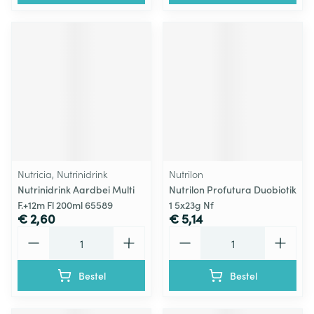
Nutricia, Nutrinidrink
Nutrilon
Nutrinidrink Aardbei Multi
Nutrilon Profutura Duobiotik
F.+12m Fl 200ml 65589
1 5x23g Nf
€ 2,60
€ 5,14
Aantal
Aantal
Bestel
Bestel