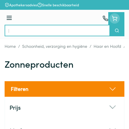
Ga naar de inhoud
Apothekersadvies
Snelle beschikbaarheid
Menu
Zoek
Product, merk, categorie...
Home
/
Schoonheid, verzorging en hygiëne
/
Haar en Hoofd
/
Zonneproducten
Filteren
Doorgaan naar productlijst
Prijs
filter