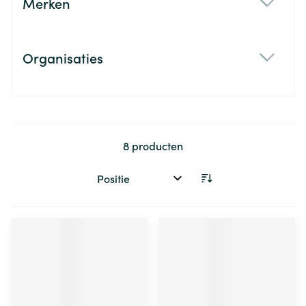
Merken
filter
Organisaties
filter
8
producten
Sorteer op: