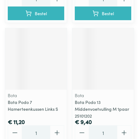
Bestel
Bestel
Bota
Bota
Bota Podo 7
Bota Podo 13
Hamerteenkussen Links S
Middenvoetvulling M 1paar
25101202
€ 11,20
€ 9,40
Aantal
Aantal