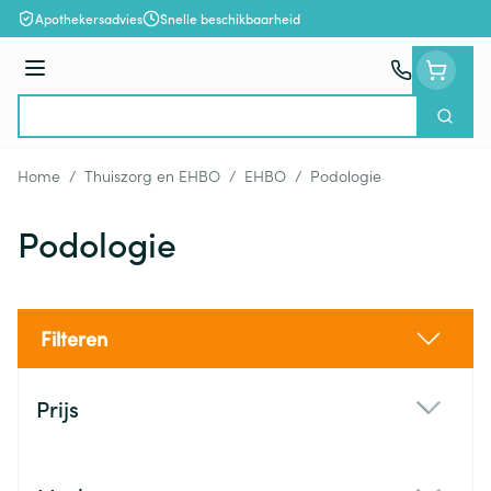
Ga naar de inhoud
Apothekersadvies
Snelle beschikbaarheid
Menu
Zoek
Product, merk, categorie...
Home
/
Thuiszorg en EHBO
/
EHBO
/
Podologie
Podologie
Filteren
Doorgaan naar productlijst
Prijs
filter