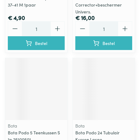
37-41 M 1paar
Corrector+beschermer
Univers.
€ 4,90
€ 16,00
Aantal
Aantal
Bestel
Bestel
Bota
Bota
Bota Podo 5 Teenkussen S
Bota Podo 24 Tubulair
1p 25100501
Kussen Large