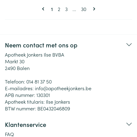
Pagina's
U lees momenteel pagina
Pagina
Pagina
Pagina
1
2
3
...
30
Neem contact met ons op
Apotheek Jonkers Ilse BVBA
Markt 30
2490
Balen
Telefoon:
014 81 37 50
E-mailadres:
info@
apotheekjonkers.be
APB nummer:
130301
Apotheek titularis:
Ilse Jonkers
BTW nummer:
BE0432046809
Klantenservice
FAQ