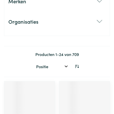
Merken
filter
Organisaties
filter
Producten
1
-
24
van
709
Sorteer op: