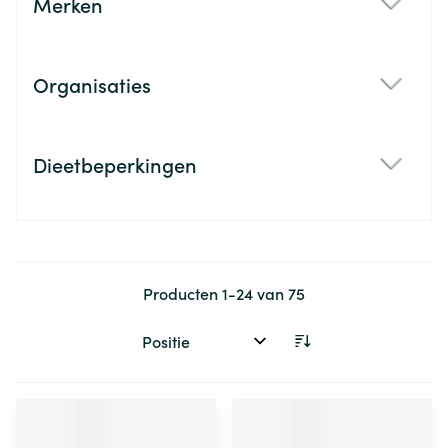
Merken
filter
Organisaties
filter
Dieetbeperkingen
filter
Producten
1
-
24
van
75
Sorteer op: