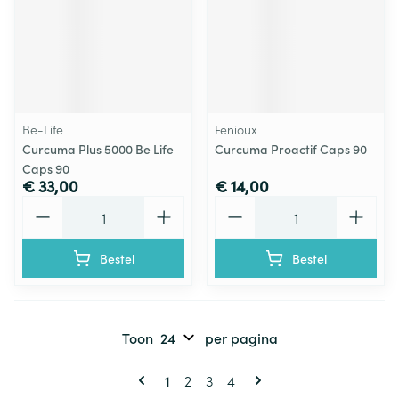
Be-Life
Fenioux
Curcuma Plus 5000 Be Life
Curcuma Proactif Caps 90
Caps 90
€ 33,00
€ 14,00
Aantal
Aantal
Bestel
Bestel
Toon
per pagina
Pagina's
U lees momenteel pagina
Pagina
Pagina
Pagina
1
2
3
4