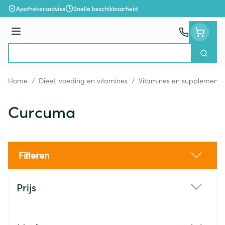
Ga naar de inhoud
Apothekersadvies
Snelle beschikbaarheid
Menu
Zoek
Product, merk, categorie...
Home
/
Dieet, voeding en vitamines
/
Vitamines en supplemente
Curcuma
Filteren
Doorgaan naar productlijst
Prijs
filter