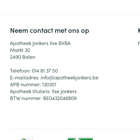
Zuurstof
Eelt
Eksteroog - lik
Ademhalingsste
Neem contact met ons op
Toon meer
Apotheek Jonkers Ilse BVBA
Spieren en gew
Markt 30
Specifiek voor
2490
Balen
Naalden en spu
Lichaamsverzo
Telefoon:
014 81 37 50
Infecties
Spuiten
E-mailadres:
info@
apotheekjonkers.be
Deodorant
APB nummer:
130301
Oplossing voor 
Gezichtsverzor
Apotheek titularis:
Ilse Jonkers
Naalden
Luizen
BTW nummer:
BE0432046809
Naalden voor i
pennaalden
Diagnostica
Toon meer