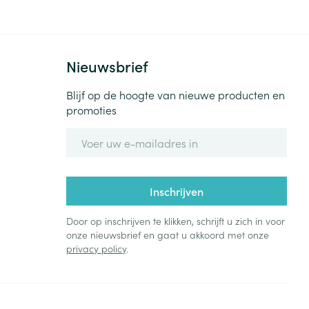
Bed
ng zon
Doorliggen - decubitis
Toon meer
ie
Urinewegen
Nieuwsbrief
Blijf op de hoogte van nieuwe producten en
id, spanning
Stoppen met roken
promoties
 en intieme
Gezichtsreiniging -
E-mail adres
ontschminken
n Orthopedie
Instrumenten
sche
n anticonceptie
Reinigingsmelk, - crème, -
Anti tumor middelen
olie en gel
jn
Inschrijven
Tonic - lotion
zorging
Anesthesie
Door op inschrijven te klikken, schrijft u zich in voor
Micellair water
onze nieuwsbrief en gaat u akkoord met onze
privacy policy
.
Specifiek voor de ogen
t
ie
Diverse geneesmiddelen
Toon meer