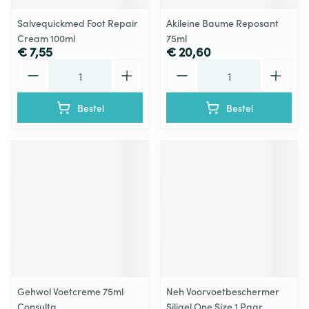
Salvequickmed Foot Repair
Akileine Baume Reposant
Cream 100ml
75ml
€ 7,55
€ 20,60
Aantal
Aantal
Bestel
Bestel
Gehwol Voetcreme 75ml
Neh Voorvoetbeschermer
Consulta
Siligel One Size 1 Paar