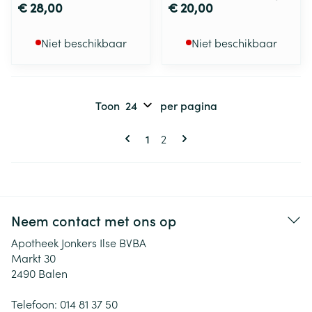
€ 28,00
€ 20,00
Niet beschikbaar
Niet beschikbaar
Toon
per pagina
Pagina's
U lees momenteel pagina
Pagina
1
2
Neem contact met ons op
Apotheek Jonkers Ilse BVBA
Markt 30
2490
Balen
Telefoon:
014 81 37 50