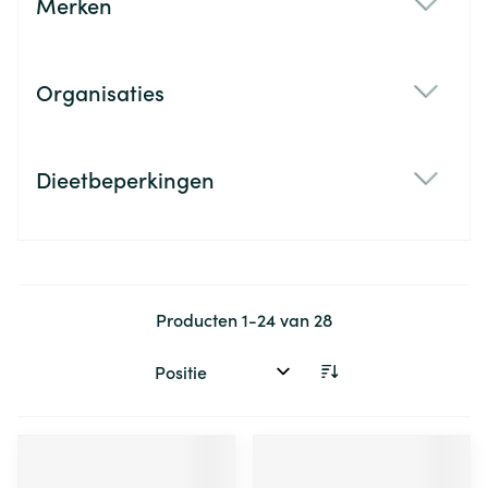
Merken
filter
Organisaties
filter
Dieetbeperkingen
filter
Producten
1
-
24
van
28
Sorteer op: