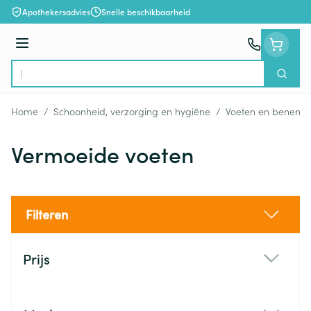
Ga naar de inhoud
Apothekersadvies
Snelle beschikbaarheid
Menu
Zoek
Product, merk, categorie...
Home
/
Schoonheid, verzorging en hygiëne
/
Voeten en benen
/
Vermoeide voeten
Filteren
Doorgaan naar productlijst
Prijs
filter