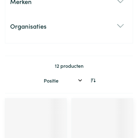
Merken
filter
Organisaties
filter
12
producten
Sorteer op: