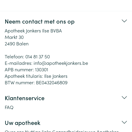
Neem contact met ons op
Apotheek Jonkers Ilse BVBA
Markt 30
2490
Balen
Telefoon:
014 81 37 50
E-mailadres:
info@
apotheekjonkers.be
APB nummer:
130301
Apotheek titularis:
Ilse Jonkers
BTW nummer:
BE0432046809
Klantenservice
FAQ
Uw apotheek
Over ons
Nuttige links
Gezondheidsnieuws
Apotheker