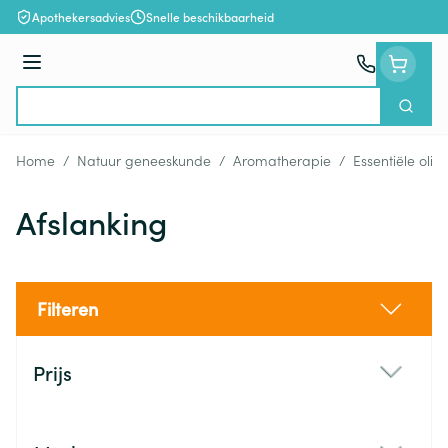
Ga naar de inhoud
Apothekersadvies
Snelle beschikbaarheid
Menu
Zoek
Product, merk, categorie...
Home
/
Natuur geneeskunde
/
Aromatherapie
/
Essentiële olië
Afslanking
Filteren
Doorgaan naar productlijst
Prijs
filter