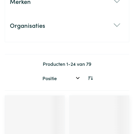
Merken
filter
Organisaties
filter
Producten
1
-
24
van
79
Sorteer op: