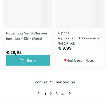
Nippes
Nageltang Met Bufferveer
Nippes Eelt&likdoornmesje
Inox 12.5cm Klein Model
Set 2 Prod.
€ 9,99
€ 29,94
Niet beschikbaar
Bestel
Toon
per pagina
Pagina's
U lees momenteel pagina
Pagina
Pagina
Pagina
1
2
3
4