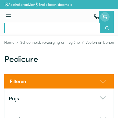
Ga naar de inhoud
Apothekersadvies
Snelle beschikbaarheid
Menu
Zoek
Product, merk, categorie...
Home
/
Schoonheid, verzorging en hygiëne
/
Voeten en benen
/
Pedicure
Filteren
Doorgaan naar productlijst
Prijs
filter