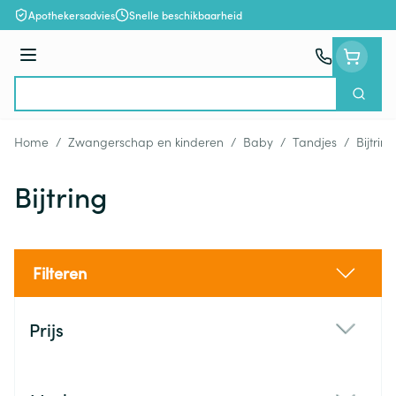
Ga naar de inhoud
Apothekersadvies
Snelle beschikbaarheid
Menu
Zoek
Product, merk, categorie...
Home
/
Zwangerschap en kinderen
/
Baby
/
Tandjes
/
Bijtring
Bijtring
Filteren
Doorgaan naar productlijst
Prijs
filter