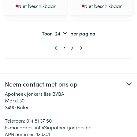
Niet beschikbaar
Niet beschikbaar
Toon
per pagina
Pagina's
U lees momenteel pagina
Pagina
1
2
Neem contact met ons op
Apotheek Jonkers Ilse BVBA
Markt 30
2490
Balen
Telefoon:
014 81 37 50
E-mailadres:
info@
apotheekjonkers.be
APB nummer:
130301