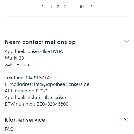
Pagina's
U lees momenteel pagina
Pagina
Pagina
Pagina
1
2
3
...
10
Neem contact met ons op
Apotheek Jonkers Ilse BVBA
Markt 30
2490
Balen
Telefoon:
014 81 37 50
E-mailadres:
info@
apotheekjonkers.be
APB nummer:
130301
Apotheek titularis:
Ilse Jonkers
BTW nummer:
BE0432046809
Klantenservice
FAQ