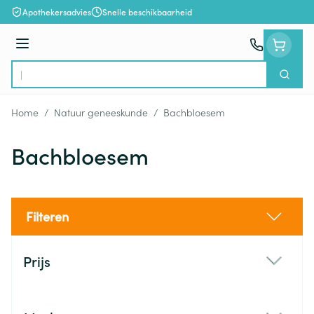
Ga naar de inhoud
Apothekersadvies
Snelle beschikbaarheid
Menu
Zoek
Product, merk, categorie...
Home
/
Natuur geneeskunde
/
Bachbloesem
Bachbloesem
Filteren
Doorgaan naar productlijst
Prijs
filter