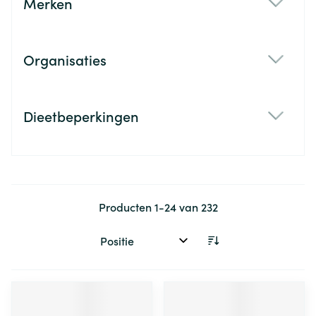
Merken
filter
Organisaties
filter
Dieetbeperkingen
filter
Producten
1
-
24
van
232
Sorteer op: