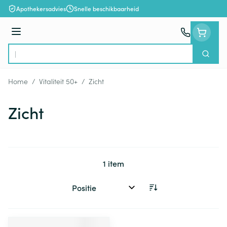
Ga naar de inhoud
Apothekersadvies
Snelle beschikbaarheid
Menu
Zoek
Product, merk, categorie...
Home
/
Vitaliteit 50+
/
Zicht
Zicht
1
item
Sorteer op: