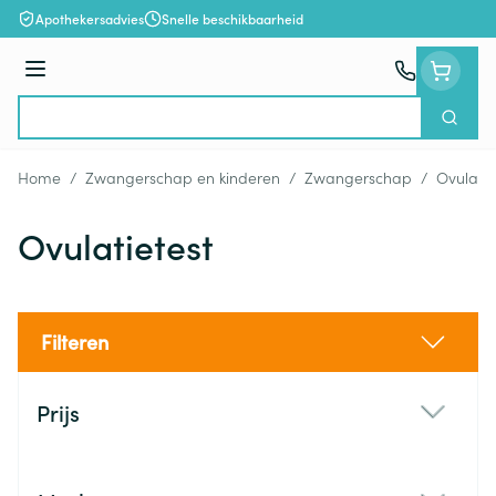
Ga naar de inhoud
Apothekersadvies
Snelle beschikbaarheid
Menu
Zoek
Product, merk, categorie...
Home
/
Zwangerschap en kinderen
/
Zwangerschap
/
Ovulatie
Ovulatietest
Filteren
Doorgaan naar productlijst
Prijs
filter