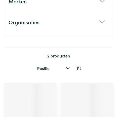
Merken
filter
Organisaties
filter
2
producten
Sorteer op: