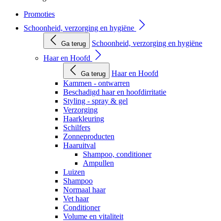
Promoties
Schoonheid, verzorging en hygiëne
Schoonheid, verzorging en hygiëne
Ga terug
Haar en Hoofd
Haar en Hoofd
Ga terug
Kammen - ontwarren
Beschadigd haar en hoofdirritatie
Styling - spray & gel
Verzorging
Haarkleuring
Schilfers
Zonneproducten
Haaruitval
Shampoo, conditioner
Ampullen
Luizen
Shampoo
Normaal haar
Vet haar
Conditioner
Volume en vitaliteit