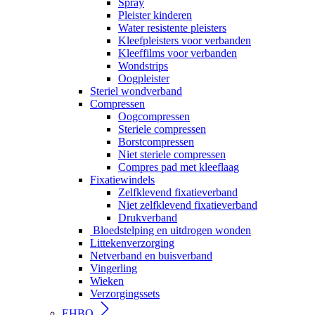
Spray
Pleister kinderen
Water resistente pleisters
Kleefpleisters voor verbanden
Kleeffilms voor verbanden
Wondstrips
Oogpleister
Steriel wondverband
Compressen
Oogcompressen
Steriele compressen
Borstcompressen
Niet steriele compressen
Compres pad met kleeflaag
Fixatiewindels
Zelfklevend fixatieverband
Niet zelfklevend fixatieverband
Drukverband
Bloedstelping en uitdrogen wonden
Littekenverzorging
Netverband en buisverband
Vingerling
Wieken
Verzorgingssets
EHBO