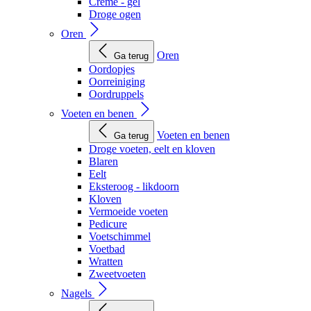
Creme - gel
Droge ogen
Oren
Oren
Ga terug
Oordopjes
Oorreiniging
Oordruppels
Voeten en benen
Voeten en benen
Ga terug
Droge voeten, eelt en kloven
Blaren
Eelt
Eksteroog - likdoorn
Kloven
Vermoeide voeten
Pedicure
Voetschimmel
Voetbad
Wratten
Zweetvoeten
Nagels