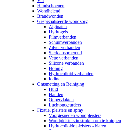
Vilt
Handschoenen
Wondhelend
Brandwonden
Gespecialiseerde wondzorg
Alginaten
Hydrogels
Filmverbanden
Schuimverbanden
Zilver verbanden
Sterk absorberend
Vette verbanden
Silicone verbanden
Honing
Hydrocolloïd verbanden
Iodine
Ontsmetting en Reiniging
Huid
Handen
Oppervlakten
Luchtontgeurders
Fixatie, pleisters en spray
Voorgesneden wondpleisters
Wondpleisters in stroken om te knippen
Hydrocolloïde pleisters - blaren