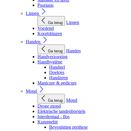
Psoriasis
Lippen
Lippen
Ga terug
Voedend
Koortsblazen
Handen
Handen
Ga terug
Handverzorging
Handhygiëne
Handgel
Doekjes
Handzeep
Manicure & pedicure
Mond
Mond
Ga terug
Droge mond
Elektrische tandenborstels
Interdentaal - flos
Kunstgebit
Bevestiging prothese