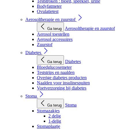
Teststroken : bloed, speeksel, urine
Bodyfatmeter
Ovulatietest
Aerosoltherapie en zuurstof
Aerosoltherapie en zuurstof
Ga terug
Aerosol toestellen
Aerosol accessoires
Zuurstof
Diabetes
Diabetes
Ga terug
Bloedglucosemeter
Teststrips en naalden
Overige diabetes producten
Naalden voor insulinespuiten
Voetverzorging bij diabetes
Stoma
Stoma
Ga terug
Stomazakjes
2 delig
1-delig
Stomaplaatje