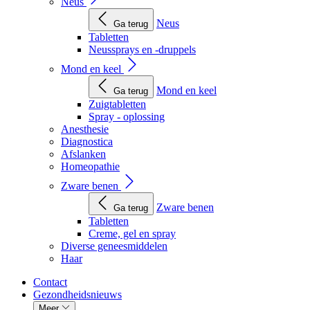
Neus
Neus
Ga terug
Tabletten
Neussprays en -druppels
Mond en keel
Mond en keel
Ga terug
Zuigtabletten
Spray - oplossing
Anesthesie
Diagnostica
Afslanken
Homeopathie
Zware benen
Zware benen
Ga terug
Tabletten
Creme, gel en spray
Diverse geneesmiddelen
Haar
Contact
Gezondheidsnieuws
Meer