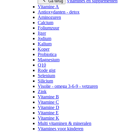
Vitamines en supplementen
Ga terug
Vitamine A
Antioxydanten - detox
Aminozuren
Calcium
Foliumzuur
Ijzer
Jodium
Kalium
Koper
Probiotica
Magnesium
Q10
Rode gist
Selenium
Silicium
Visolie - omega 3-6-9 - vetzuren
Zink
Vitamine B
Vitamine C
Vitamine D
Vitamine E
Vitamine K
Multi vitaminen & mineralen
Vitamines voor kinderen