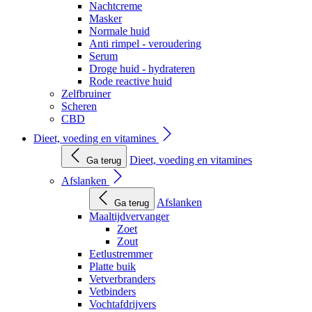
Nachtcreme
Masker
Normale huid
Anti rimpel - veroudering
Serum
Droge huid - hydrateren
Rode reactive huid
Zelfbruiner
Scheren
CBD
Dieet, voeding en vitamines
Dieet, voeding en vitamines
Ga terug
Afslanken
Afslanken
Ga terug
Maaltijdvervanger
Zoet
Zout
Eetlustremmer
Platte buik
Vetverbranders
Vetbinders
Vochtafdrijvers