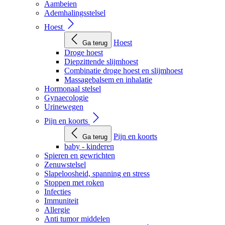
Aambeien
Ademhalingsstelsel
Hoest
Hoest
Ga terug
Droge hoest
Diepzittende slijmhoest
Combinatie droge hoest en slijmhoest
Massagebalsem en inhalatie
Hormonaal stelsel
Gynaecologie
Urinewegen
Pijn en koorts
Pijn en koorts
Ga terug
baby - kinderen
Spieren en gewrichten
Zenuwstelsel
Slapeloosheid, spanning en stress
Stoppen met roken
Infecties
Immuniteit
Allergie
Anti tumor middelen