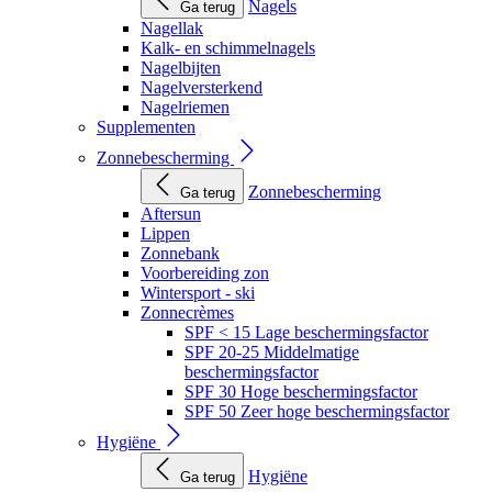
Nagels
Ga terug
Nagellak
Kalk- en schimmelnagels
Nagelbijten
Nagelversterkend
Nagelriemen
Supplementen
Zonnebescherming
Zonnebescherming
Ga terug
Aftersun
Lippen
Zonnebank
Voorbereiding zon
Wintersport - ski
Zonnecrèmes
SPF < 15 Lage beschermingsfactor
SPF 20-25 Middelmatige
beschermingsfactor
SPF 30 Hoge beschermingsfactor
SPF 50 Zeer hoge beschermingsfactor
Hygiëne
Hygiëne
Ga terug