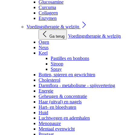
Glucosamine
Curcuma
Collageen
Enzymen
Voedingstherapie & welzijn
Voedingstherapie & welzijn
Ga terug
Ogen
Neus
Keel
Pastilles en bonbons
Siroop
Spray
Botten, spieren en gewrichten
Cholesterol
Darmflora - metabolisme - spijsvertering
Energie
Geheugen & concentratie
Haar (uitval) en nagels
Hart- en bloedvaten
Huid
Luchtwegen en ademhalen
Menopauze
Mentaal evenwicht
Prostaat