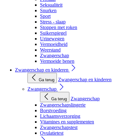
Seksualiteit
Snurken
Sport
Stress - slaap
Stoppen met roken
Suikerspiegel
Urinewegen
Vermoeidheid
Weerstand
Zwangerschap
Vermoeide benen
Zwangerschap en kinderen
Zwangerschap en kinderen
Ga terug
Zwangerschap
Zwangerschap
Ga terug
Zwangerschapslingerie
Borstvoeding
Lichaamsverzorging
Vitamines en supplementen
Zwangerschapstest
Ovulatietest