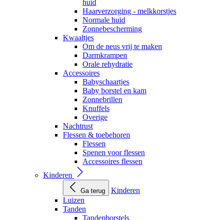
huid
Haarverzorging - melkkorstjes
Normale huid
Zonnebescherming
Kwaaltjes
Om de neus vrij te maken
Darmkrampen
Orale rehydratie
Accessoires
Babyschaartjes
Baby borstel en kam
Zonnebrillen
Knuffels
Overige
Nachtrust
Flessen & toebehoren
Flessen
Spenen voor flessen
Accessoires flessen
Kinderen
Kinderen
Ga terug
Luizen
Tanden
Tandenborstels