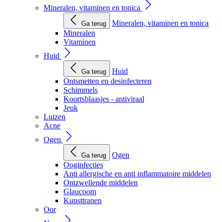
Mineralen, vitaminen en tonica
Mineralen, vitaminen en tonica
Ga terug
Mineralen
Vitaminen
Huid
Huid
Ga terug
Ontsmetten en desinfecteren
Schimmels
Koortsblaasjes - antiviraal
Jeuk
Luizen
Acne
Ogen
Ogen
Ga terug
Ooginfecties
Anti allergische en anti inflammatoire middelen
Ontzwellende middelen
Glaucoom
Kunsttranen
Oor