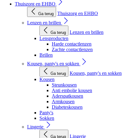
Thuiszorg en EHBO
Thuiszorg en EHBO
Ga terug
Lenzen en brillen
Lenzen en brillen
Ga terug
Lensproducten
Harde contactlenzen
Zachte contactlenzen
Brillen
Kousen, panty's en sokken
Kousen, panty's en sokken
Ga terug
Kousen
Steunkousen
Anti embolie kousen
Aderspatkousen
Armkousen
Diabeteskousen
Panty's
Sokken
Lingerie
Lingerie
Ga terug