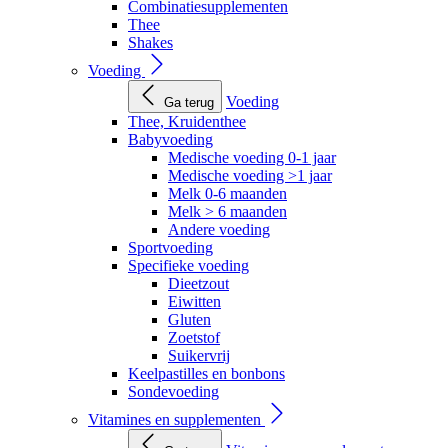
Combinatiesupplementen
Thee
Shakes
Voeding
Voeding
Ga terug
Thee, Kruidenthee
Babyvoeding
Medische voeding 0-1 jaar
Medische voeding >1 jaar
Melk 0-6 maanden
Melk > 6 maanden
Andere voeding
Sportvoeding
Specifieke voeding
Dieetzout
Eiwitten
Gluten
Zoetstof
Suikervrij
Keelpastilles en bonbons
Sondevoeding
Vitamines en supplementen