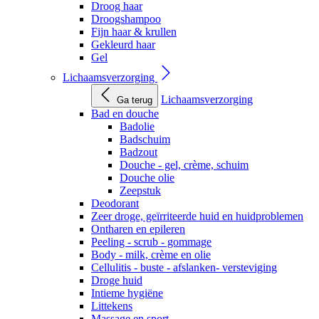
Droog haar
Droogshampoo
Fijn haar & krullen
Gekleurd haar
Gel
Lichaamsverzorging
Lichaamsverzorging
Ga terug
Bad en douche
Badolie
Badschuim
Badzout
Douche - gel, crème, schuim
Douche olie
Zeepstuk
Deodorant
Zeer droge, geïrriteerde huid en huidproblemen
Ontharen en epileren
Peeling - scrub - gommage
Body - milk, crème en olie
Cellulitis - buste - afslanken- versteviging
Droge huid
Intieme hygiëne
Littekens
Massage en sport