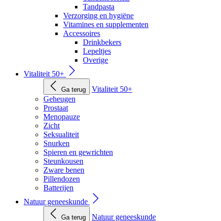
Tandpasta
Verzorging en hygiëne
Vitamines en supplementen
Accessoires
Drinkbekers
Lepeltjes
Overige
Vitaliteit 50+
Vitaliteit 50+
Ga terug
Geheugen
Prostaat
Menopauze
Zicht
Seksualiteit
Snurken
Spieren en gewrichten
Steunkousen
Zware benen
Pillendozen
Batterijen
Natuur geneeskunde
Natuur geneeskunde
Ga terug