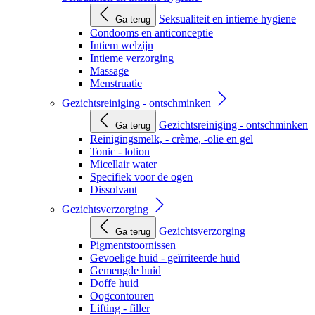
Seksualiteit en intieme hygiene
Ga terug
Condooms en anticonceptie
Intiem welzijn
Intieme verzorging
Massage
Menstruatie
Gezichtsreiniging - ontschminken
Gezichtsreiniging - ontschminken
Ga terug
Reinigingsmelk, - crème, -olie en gel
Tonic - lotion
Micellair water
Specifiek voor de ogen
Dissolvant
Gezichtsverzorging
Gezichtsverzorging
Ga terug
Pigmentstoornissen
Gevoelige huid - geïrriteerde huid
Gemengde huid
Doffe huid
Oogcontouren
Lifting - filler