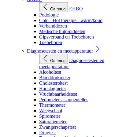
EHBO
Ga terug
Podologie
Cold - Hot therapie - warm/koud
Verbanddozen
Medische hulpmiddelen
Gipsverband en Toebehoren
Toebehoren
Diagnosetesten en meetapparatuur
Diagnosetesten en
Ga terug
meetapparatuur
Alcoholtest
Bloeddrukmeter
Cholesteroltest
Hartslagmeter
Vruchtbaarheidstest
Pedometer - stappenteller
Thermometer
Weegschaal
Spirometer
Saturatiemeter
Zwangerschapstest
Drugtest