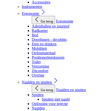
Accessoires
Instrumenten
Ergonomie
Ergonomie
Ga terug
Ademhaling en zuurstof
Badkamer
Bed
Doorliggen - decubitis
Eten en drinken
Mobiliteit
Oefenmateriaal
Positioneringskussen
Toilet
Verzorging
Zitcomfort
Overige
Naalden en spuiten
Naalden en spuiten
Ga terug
Spuiten
Spuiten met naald
Oplossing voor injectie
Naalden