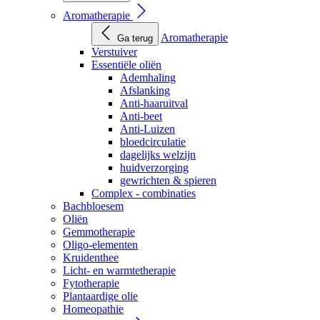
Aromatherapie
Aromatherapie
Ga terug
Verstuiver
Essentiële oliën
Ademhaling
Afslanking
Anti-haaruitval
Anti-beet
Anti-Luizen
bloedcirculatie
dagelijks welzijn
huidverzorging
gewrichten & spieren
Complex - combinaties
Bachbloesem
Oliën
Gemmotherapie
Oligo-elementen
Kruidenthee
Licht- en warmtetherapie
Fytotherapie
Plantaardige olie
Homeopathie