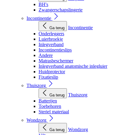
BH's
Zwangerschapslingerie
Incontinentie
Incontinentie
Ga terug
Onderleggers
Luierbroekje
Inlegverband
Incontinentieslips
Andere
Matrasbeschermer
Inlegverband anatomische inlegluier
Huidprotector
Fixatieslip
Thuiszorg
Thuiszorg
Ga terug
Batterijen
Toebehoren
Steriel materiaal
Wondzorg
Wondzorg
Ga terug