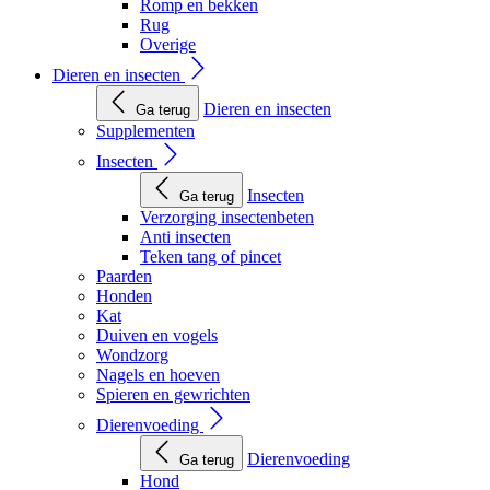
Romp en bekken
Rug
Overige
Dieren en insecten
Dieren en insecten
Ga terug
Supplementen
Insecten
Insecten
Ga terug
Verzorging insectenbeten
Anti insecten
Teken tang of pincet
Paarden
Honden
Kat
Duiven en vogels
Wondzorg
Nagels en hoeven
Spieren en gewrichten
Dierenvoeding
Dierenvoeding
Ga terug
Hond