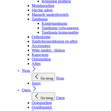
Reiniging prothese
Mondspoeling
Slechte adem
Manuele tandenborstels
Tandpasta
Kindertandpasta
Tandpasta volwassenen
Tandpasta homeopathie
Orthodontie
Tandvleesproblemen en aften
Accessoires
Witte tanden - bleken
Kauwgom
Ontsmetting
Aften
Neus
Neus
Ga terug
Spray
Ogen
Ogen
Ga terug
Oogspoeling
Oogdruppels