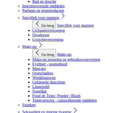
Bad en douche
Insectenwerende middelen
Parfums en geurproducten
Specifiek voor mannen
Specifiek voor mannen
Ga terug
Lichaamsverzorging
Deodorant
Gezichtsverzorging
Make-up
Make-up
Ga terug
Make-up penselen en gebruiksvoorwerpen
Eyeliner - oogpotlood
Mascara
Oogschaduw
Wenkbrauwen
Gekleurde dagcrème
Lippenstift
Nagellak
Fond de Teint | Poeder | Blush
Teintcorrector - camouflerende middelen
Snurken
Seksualiteit en intieme hygiene