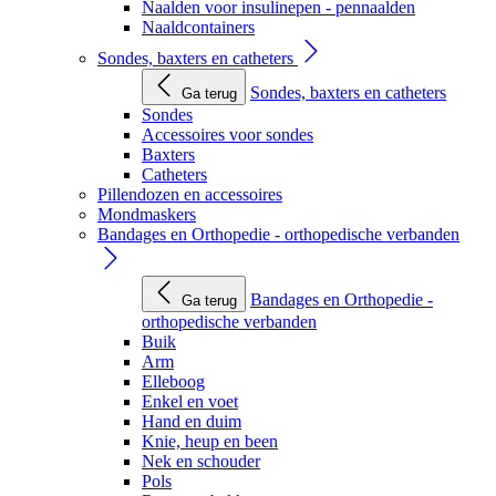
Naalden voor insulinepen - pennaalden
Naaldcontainers
Sondes, baxters en catheters
Sondes, baxters en catheters
Ga terug
Sondes
Accessoires voor sondes
Baxters
Catheters
Pillendozen en accessoires
Mondmaskers
Bandages en Orthopedie - orthopedische verbanden
Bandages en Orthopedie -
Ga terug
orthopedische verbanden
Buik
Arm
Elleboog
Enkel en voet
Hand en duim
Knie, heup en been
Nek en schouder
Pols