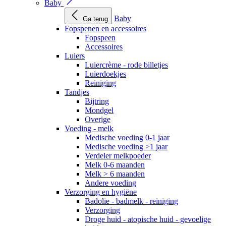
Baby
Baby
Ga terug
Fopspenen en accessoires
Fopspeen
Accessoires
Luiers
Luiercrème - rode billetjes
Luierdoekjes
Reiniging
Tandjes
Bijtring
Mondgel
Overige
Voeding - melk
Medische voeding 0-1 jaar
Medische voeding >1 jaar
Verdeler melkpoeder
Melk 0-6 maanden
Melk > 6 maanden
Andere voeding
Verzorging en hygiëne
Badolie - badmelk - reiniging
Verzorging
Droge huid - atopische huid - gevoelige