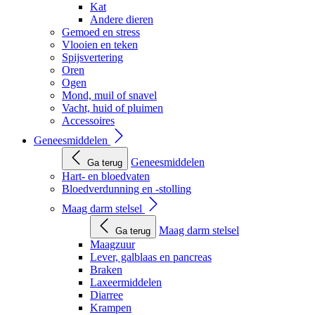
Kat
Andere dieren
Gemoed en stress
Vlooien en teken
Spijsvertering
Oren
Ogen
Mond, muil of snavel
Vacht, huid of pluimen
Accessoires
Geneesmiddelen
Geneesmiddelen
Ga terug
Hart- en bloedvaten
Bloedverdunning en -stolling
Maag darm stelsel
Maag darm stelsel
Ga terug
Maagzuur
Lever, galblaas en pancreas
Braken
Laxeermiddelen
Diarree
Krampen