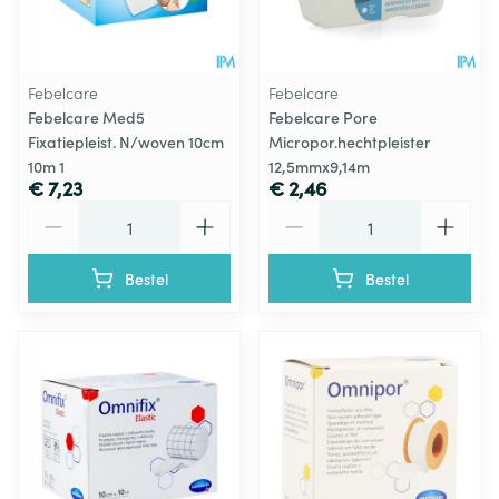
Febelcare
Febelcare
Febelcare Med5
Febelcare Pore
Fixatiepleist. N/woven 10cm
Micropor.hechtpleister
10m 1
12,5mmx9,14m
€ 7,23
€ 2,46
Aantal
Aantal
Bestel
Bestel