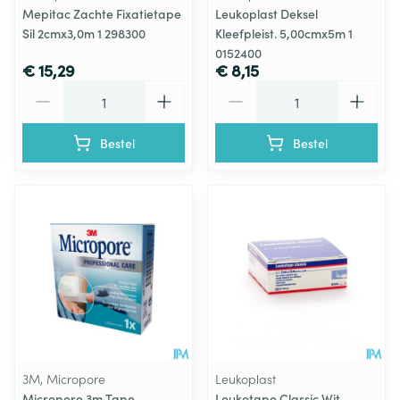
Mepitac Zachte Fixatietape
Leukoplast Deksel
Sil 2cmx3,0m 1 298300
Kleefpleist. 5,00cmx5m 1
0152400
€ 15,29
€ 8,15
Aantal
Aantal
Bestel
Bestel
3M, Micropore
Leukoplast
Micropore 3m Tape
Leukotape Classic Wit