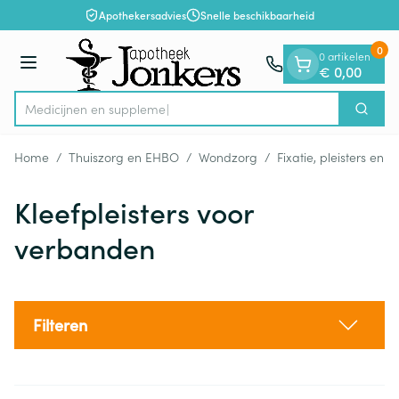
Dia 1 van 1
Ga naar de inhoud
Apothekersadvies
Snelle beschikbaarheid
0
0 artikelen
Menu
€ 0,00
M
Zoek
Product, merk, categorie...
Home
/
Thuiszorg en EHBO
/
Wondzorg
/
Fixatie, pleisters en s
Kleefpleisters voor
verbanden
Filteren