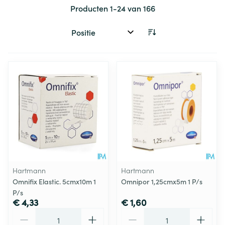
Producten
1
-
24
van
166
Sorteer op:
Hartmann
Hartmann
Omnifix Elastic. 5cmx10m 1
Omnipor 1,25cmx5m 1 P/s
P/s
€ 4,33
€ 1,60
Aantal
Aantal