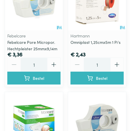
Febelcare
Hartmann
Febelcare Pore Micropor.
Omniplast 1,25cmx5m 1 P/s
Hechtpleister 25mmx9,14m
€ 3,36
€ 2,43
Aantal
Aantal
Bestel
Bestel