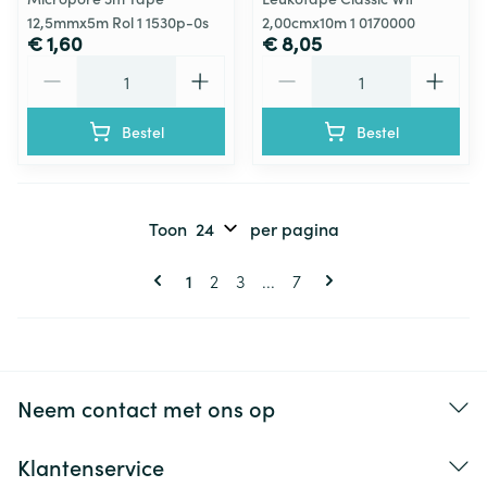
12,5mmx5m Rol 1 1530p-0s
2,00cmx10m 1 0170000
€ 1,60
€ 8,05
Aantal
Aantal
Bestel
Bestel
Toon
per pagina
Pagina's
U lees momenteel pagina
Pagina
Pagina
Pagina
1
2
3
...
7
Neem contact met ons op
Klantenservice