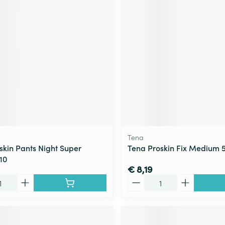
ging
Supplementen
Insectenwe
Mondmaskers
middelen
ssen
 -
id
d
Tena
skin Pants Night Super
Tena Proskin Fix Medium 
10
Zelfbruiner
Scheren
€ 8,19
Aantal