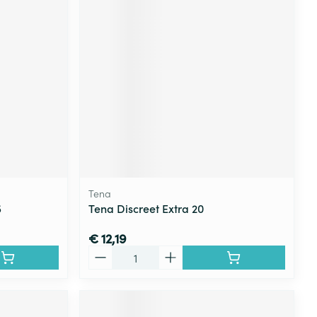
rende
Parfums en
geurproducten
Tena
5
Tena Discreet Extra 20
CBD
€ 12,19
Aantal