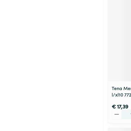
Tena Men
l/xl10 77
€ 17,39
Aantal