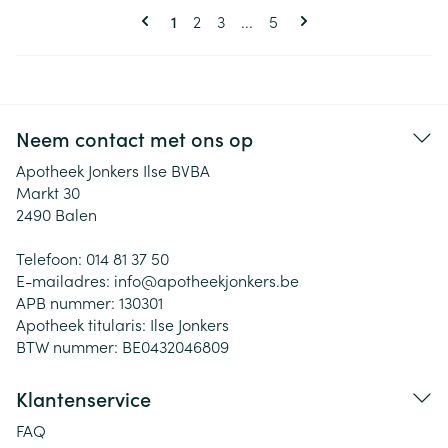
Pagina's
U lees momenteel pagina
Pagina
Pagina
Pagina
1
2
3
...
5
Neem contact met ons op
Apotheek Jonkers Ilse BVBA
Markt 30
2490
Balen
Telefoon:
014 81 37 50
E-mailadres:
info@
apotheekjonkers.be
APB nummer:
130301
Apotheek titularis:
Ilse Jonkers
BTW nummer:
BE0432046809
Klantenservice
FAQ