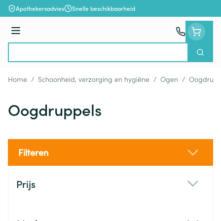
Ga naar de inhoud
Apothekersadvies
Snelle beschikbaarheid
Menu
Zoek
Product, merk, categorie...
Home
/
Schoonheid, verzorging en hygiëne
/
Ogen
/
Oogdrupp
Oogdruppels
Filteren
Doorgaan naar productlijst
Prijs
filter