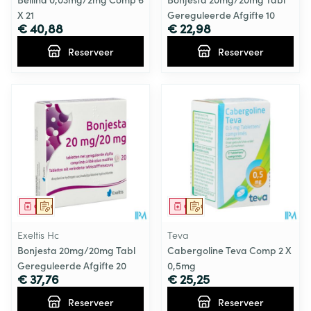
X 21
Gereguleerde Afgifte 10
€ 40,88
€ 22,98
Reserveer
Reserveer
Geneesmiddel
Op voorschrift
Geneesmiddel
Op voorschrift
Exeltis Hc
Teva
Bonjesta 20mg/20mg Tabl
Cabergoline Teva Comp 2 X
Gereguleerde Afgifte 20
0,5mg
€ 37,76
€ 25,25
Reserveer
Reserveer