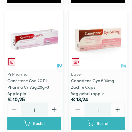
Geneesmiddel
Geneesmiddel
Pi Pharma
Bayer
Canestene Gyn 2% Pi
Canestene Gyn 500mg
Pharma Cr Vag.20g+3
Zachte Caps
Applic.pip
Vag.gebr.1+applic
€ 10,25
€ 13,24
Aantal
Aantal
Bestel
Bestel