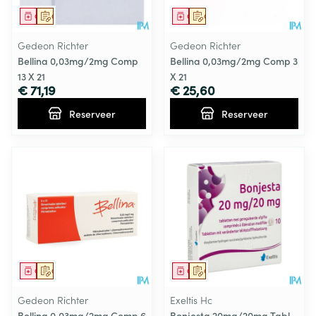
Geneesmiddel
Op voorschrift
Geneesmiddel
Op voorschrift
Gedeon Richter
Gedeon Richter
Bellina 0,03mg/2mg Comp
Bellina 0,03mg/2mg Comp 3
13 X 21
X 21
€ 71,19
€ 25,60
Reserveer
Reserveer
Geneesmiddel
Op voorschrift
Geneesmiddel
Op voorschrift
Gedeon Richter
Exeltis Hc
Bellina 0,03mg/2mg Comp 6
Bonjesta 20mg/20mg Tabl