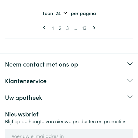
Toon
per pagina
Pagina's
U lees momenteel pagina
Pagina
Pagina
Pagina
1
2
3
...
13
Neem contact met ons op
Klantenservice
Uw apotheek
Nieuwsbrief
Blijf op de hoogte van nieuwe producten en promoties
E-mail adres