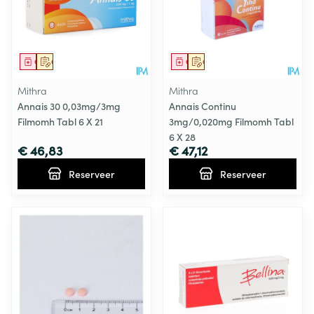
Geneesmiddel
Op voorschrift
Geneesmiddel
Op voorschrift
Mithra
Mithra
Annais 30 0,03mg/3mg
Annais Continu
Filmomh Tabl 6 X 21
3mg/0,020mg Filmomh Tabl
6 X 28
€ 46,83
€ 47,12
Reserveer
Reserveer