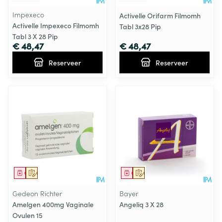
Impexeco
Activelle Orifarm Filmomh
Activelle Impexeco Filmomh
Tabl 3x28 Pip
Tabl 3 X 28 Pip
€ 48,47
€ 48,47
Reserveer
Reserveer
Geneesmiddel
Op voorschrift
Geneesmiddel
Op voorschrift
Gedeon Richter
Bayer
Amelgen 400mg Vaginale
Angeliq 3 X 28
Ovulen 15