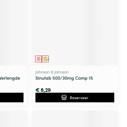
rende
Parfums en
geurproducten
Geneesmiddel
Op voorschrift
Johnson & Johnson
Verlengde
Sinutab 500/30mg Comp 15
€ 8,29
CBD
Reserveer