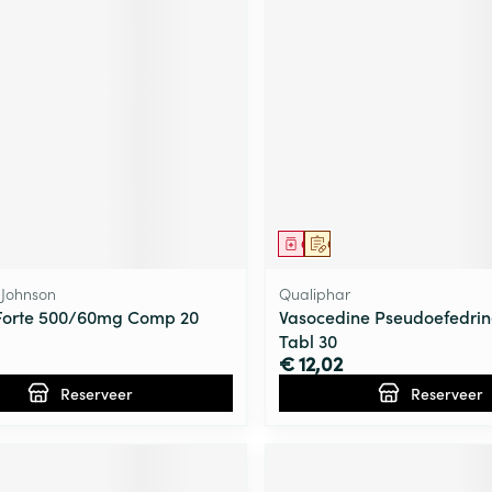
middel
voorschrift
Geneesmiddel
Op voorschrift
 Johnson
Qualiphar
Forte 500/60mg Comp 20
Vasocedine Pseudoefedri
Tabl 30
€ 12,02
Reserveer
Reserveer