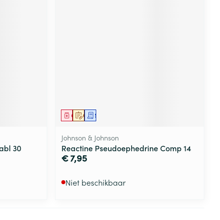
Geneesmiddel
Op voorschrift
Schriftelijke aanvraag
Johnson & Johnson
abl 30
Reactine Pseudoephedrine Comp 14
€ 7,95
Niet beschikbaar