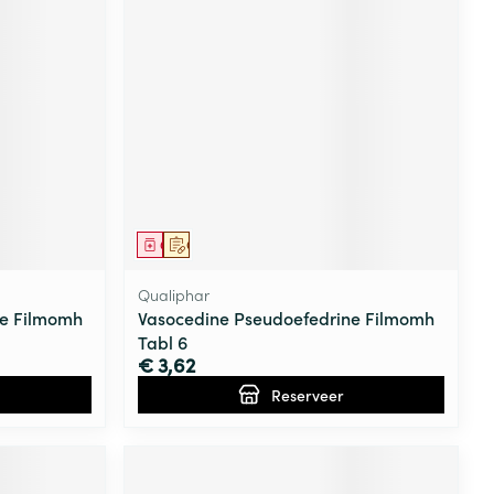
Geneesmiddel
Op voorschrift
Qualiphar
ne Filmomh
Vasocedine Pseudoefedrine Filmomh
Tabl 6
€ 3,62
Reserveer