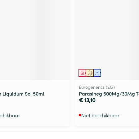
middel
Geneesmiddel
Op voorschrift
Schriftelijke aanvraag
Eurogenerics (EG)
n Liquidum Sol 50ml
Parasineg 500Mg/30Mg T
€ 13,10
schikbaar
Niet beschikbaar