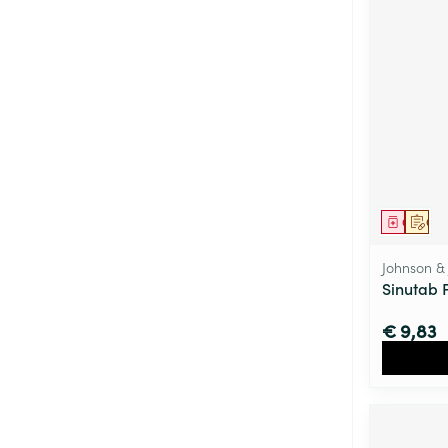
Genees
Op 
Johnson &
Sinutab 
€ 9,83