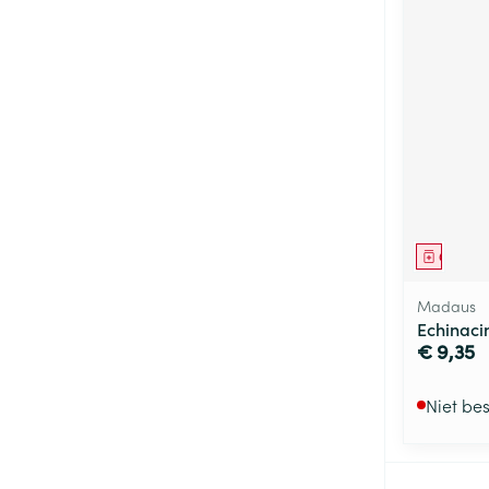
Genees
Madaus
Echinaci
€ 9,35
Niet be