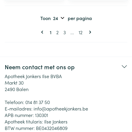
Toon
per pagina
Pagina's
U lees momenteel pagina
Pagina
Pagina
Pagina
1
2
3
...
12
Neem contact met ons op
Apotheek Jonkers Ilse BVBA
Markt 30
2490
Balen
Telefoon:
014 81 37 50
E-mailadres:
info@
apotheekjonkers.be
APB nummer:
130301
Apotheek titularis:
Ilse Jonkers
BTW nummer:
BE0432046809