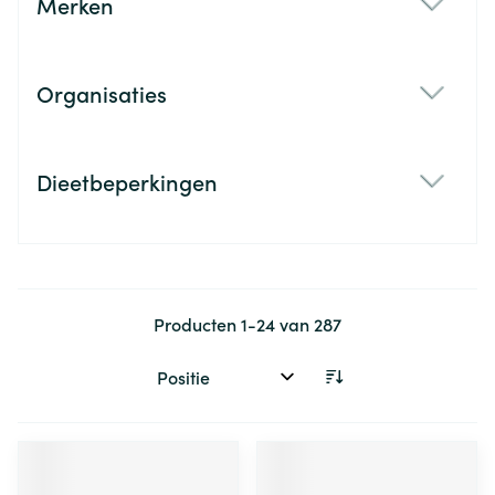
Merken
filter
Organisaties
filter
Dieetbeperkingen
filter
Producten
1
-
24
van
287
Sorteer op: