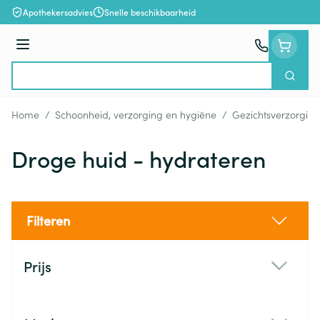
Ga naar de inhoud
Apothekersadvies
Snelle beschikbaarheid
Menu
Zoek
Product, merk, categorie...
Home
/
Schoonheid, verzorging en hygiëne
/
Gezichtsverzorging
Droge huid - hydrateren
Filteren
Doorgaan naar productlijst
Prijs
filter