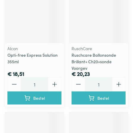
Alcon
RuschCare
Opti-free Express Solution
Ruschcare Ballonsonde
355ml
Brillant+ Ch20+sonde
Voorgev
€ 18,51
€ 20,23
Aantal
Aantal
Bestel
Bestel