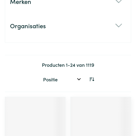
Merken
filter
Organisaties
filter
Producten
1
-
24
van
1119
Sorteer op: