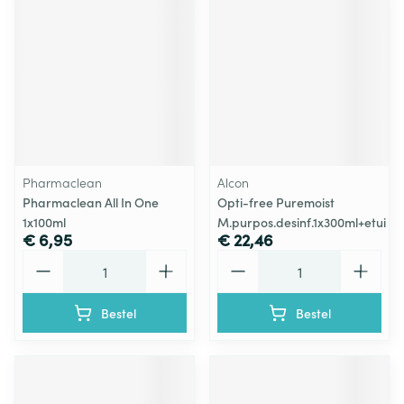
Pharmaclean
Alcon
Pharmaclean All In One
Opti-free Puremoist
1x100ml
M.purpos.desinf.1x300ml+etui
€ 6,95
€ 22,46
Aantal
Aantal
Bestel
Bestel