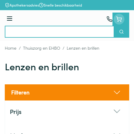
Ga naar de inhoud
Apothekersadvies
Snelle beschikbaarheid
Menu
Zoek
Product, merk, categorie...
Home
/
Thuiszorg en EHBO
/
Lenzen en brillen
Lenzen en brillen
Filteren
Doorgaan naar productlijst
Prijs
filter