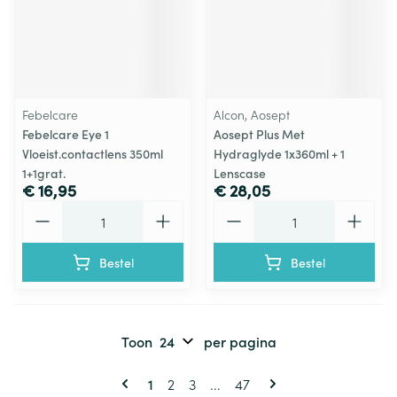
Febelcare
Alcon, Aosept
Febelcare Eye 1
Aosept Plus Met
Vloeist.contactlens 350ml
Hydraglyde 1x360ml + 1
1+1grat.
Lenscase
€ 16,95
€ 28,05
Aantal
Aantal
Bestel
Bestel
Toon
per pagina
Pagina's
U lees momenteel pagina
Pagina
Pagina
Pagina
1
2
3
...
47