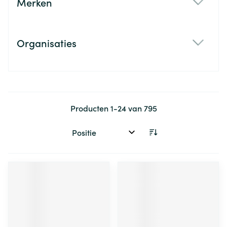
Merken
filter
Organisaties
filter
Producten
1
-
24
van
795
Sorteer op: