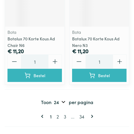
Bota
Bota
Botalux 70 Korte Kous Ad
Botalux 70 Korte Kous Ad
Chair N6
Nero N3
€ 11,20
€ 11,20
Aantal
Aantal
Bestel
Bestel
Toon
per pagina
Pagina's
U lees momenteel pagina
Pagina
Pagina
Pagina
1
2
3
...
34