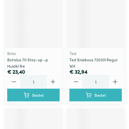
Bota
Ted
Botalux 70 Stay-up -p
Ted Kniekous 72030l Regul
Huidkl N4
Wit
€ 23,40
€ 32,94
Aantal
Aantal
Bestel
Bestel