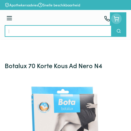
Ga naar de inhoud
Apothekersadvies
Snelle beschikbaarheid
Menu
Zoek
Product, merk, categorie...
Botalux 70 Korte Kous Ad Nero N4