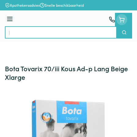
Ga naar de inhoud
Apothekersadvies
Snelle beschikbaarheid
Menu
Zoek
Product, merk, categorie...
Bota Tovarix 70/iii Kous Ad-p Lang Beige
Xlarge