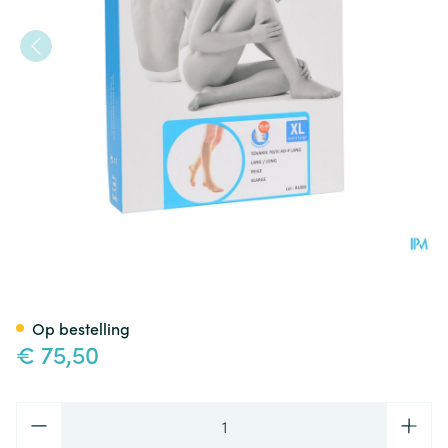
Bota Tovarix 70/iii Kous Ad-p
Op bestelling
€ 75,50
Aantal