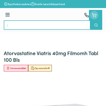
Ga naar de inhoud
Apothekersadvies
Snelle beschikbaarheid
Menu
Zoek
Product, merk, categorie...
Atorvastatine Viatris 40mg Filmomh Tabl
100 Bls
Geneesmiddel
Op voorschrift