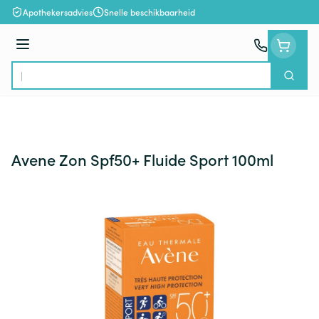
Ga naar de inhoud
Apothekersadvies
Snelle beschikbaarheid
Menu
Zoek
Product, merk, categorie...
Avene Zon Spf50+ Fluide Sport 100ml