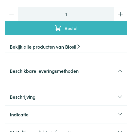
Aantal
Bestel
Bekijk alle producten van Biosil
Beschikbare leveringsmethoden
Beschrijving
Indicatie
Voor een stralende jonge huid
Voor weelderig en gezond haar