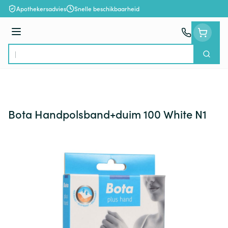
Ga naar de inhoud
Apothekersadvies
Snelle beschikbaarheid
Menu
Zoek
Product, merk, categorie...
Bota Handpolsband+duim 100 White N1