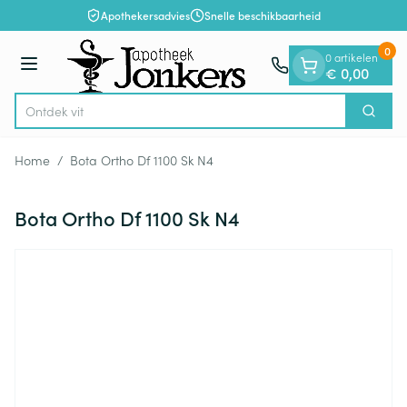
Dia 1 van 1
Ga naar de inhoud
Apothekersadvies
Snelle beschikbaarheid
0
0 artikelen
Menu
€ 0,00
On
Zoek
Product, merk, categorie...
Home
/
Bota Ortho Df 1100 Sk N4
Bota Ortho Df 1100 Sk N4