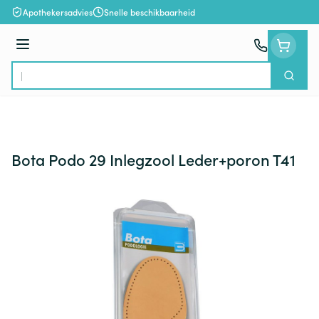
Ga naar de inhoud
Apothekersadvies
Snelle beschikbaarheid
Menu
Zoek
Product, merk, categorie...
Bota Podo 29 Inlegzool Leder+poron T41