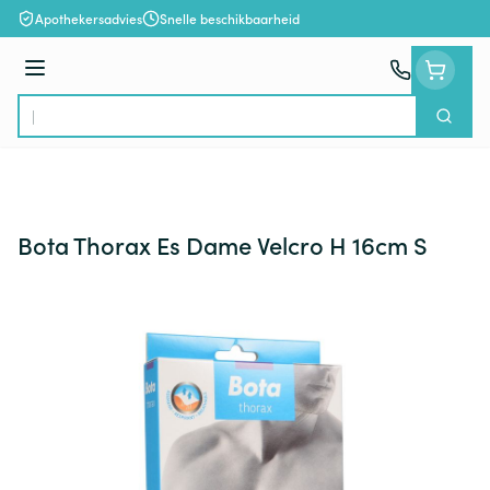
Ga naar de inhoud
Apothekersadvies
Snelle beschikbaarheid
Menu
Zoek
Product, merk, categorie...
Bota Thorax Es Dame Velcro H 16cm S