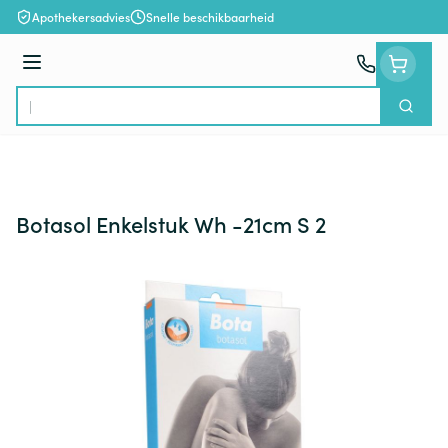
Ga naar de inhoud
Apothekersadvies
Snelle beschikbaarheid
Menu
Zoek
Product, merk, categorie...
Botasol Enkelstuk Wh -21cm S 2