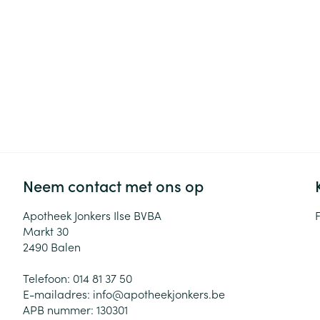
Haar
Gezichtsverzor
Pillendozen en
accessoires
Pigmentstoorni
Gevoelige huid
geïrriteerde hu
Gemengde hui
Doffe huid
Toon meer
Neem contact met ons op
Apotheek Jonkers Ilse BVBA
Snurken
Markt 30
2490
Balen
Telefoon:
014 81 37 50
E-mailadres:
info@
apotheekjonkers.be
APB nummer:
130301