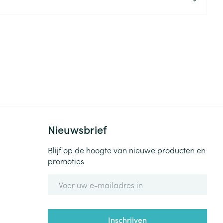
rende
Parfums en
geurproducten
Nieuwsbrief
Blijf op de hoogte van nieuwe producten en
CBD
promoties
E-mail adres
Inschrijven