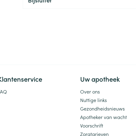
ging
Supplementen
Insectenwe
Mondmaskers
middelen
ssen
 -
id
d
Klantenservice
Uw apotheek
FAQ
Over ons
Zelfbruiner
Scheren
Nuttige links
Gezondheidsnieuws
Apotheker van wacht
Voorschrift
Zorgtarieven