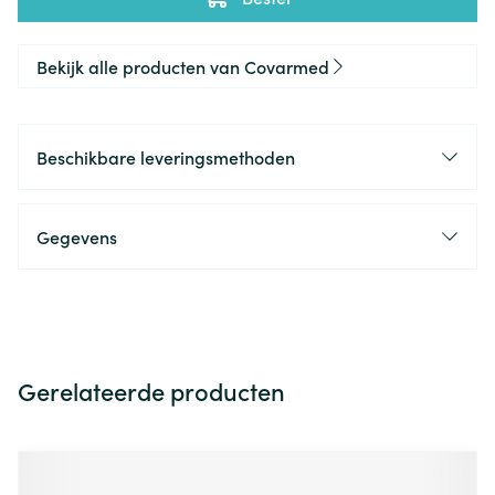
Bekijk alle producten van Covarmed
Beschikbare leveringsmethoden
Gegevens
Gerelateerde producten
Navigeren door de elementen van de carrousel is mogelijk m
Druk om carrousel over te slaan
Druk op om naar carrouselnavigatie te gaan