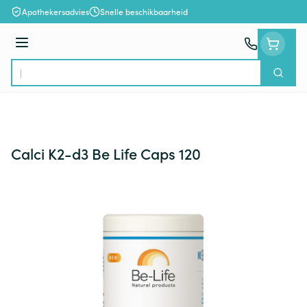
Ga naar de inhoud
Apothekersadvies
Snelle beschikbaarheid
Menu
Zoek
Product, merk, categorie...
Calci K2-d3 Be Life Caps 120