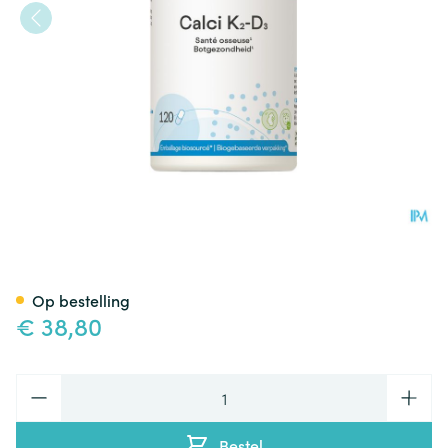
Calci K2-d3 Be Life Caps 120
Op bestelling
€ 38,80
Aantal
Bestel