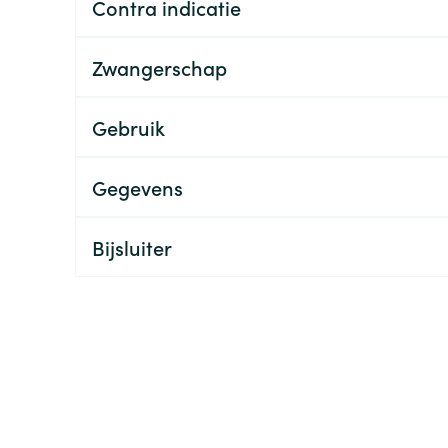
Contra indicatie
ging
Supplementen
Insectenwe
Mondmaskers
middelen
Zwangerschap
ssen
 -
Gebruik
id
d
Gegevens
Bijsluiter
Zelfbruiner
Scheren