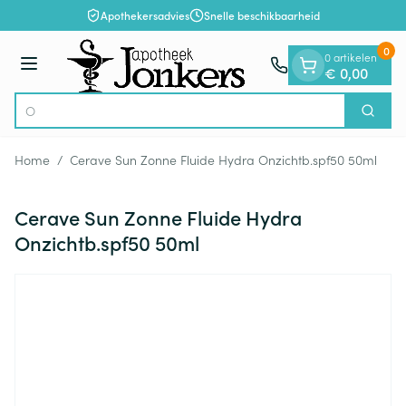
Dia 1 van 1
Ga naar de inhoud
Apothekersadvies
Snelle beschikbaarheid
0
0 artikelen
Menu
€ 0,00
Zoek
Product, merk, categorie...
Home
/
Cerave Sun Zonne Fluide Hydra Onzichtb.spf50 50ml
Cerave Sun Zonne Fluide Hydra
Onzichtb.spf50 50ml