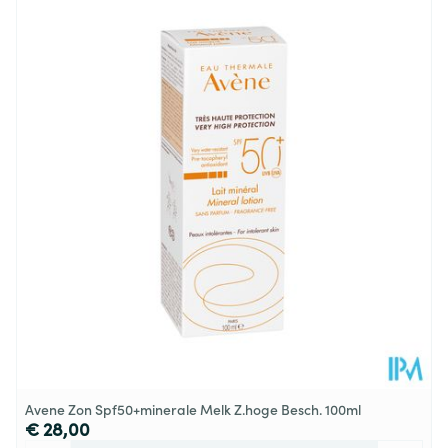
Lengte
30 mm
Diepte
82 mm
Hoeveelheid
50
Verpakking
Behoud
Kamertemperatuur (15°C - 25°C)
Avene Zon Spf50+minerale Melk Z.hoge Besch. 100ml
€ 28,00