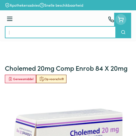
Ga naar de inhoud
Apothekersadvies
Snelle beschikbaarheid
Menu
Zoek
Product, merk, categorie...
Cholemed 20mg Comp Enrob 84 X 20mg
Geneesmiddel
Op voorschrift