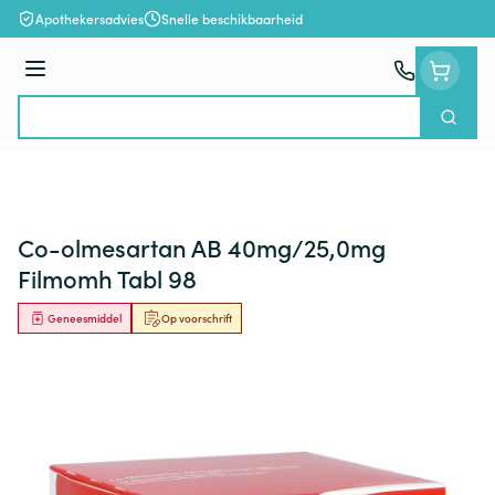
Ga naar de inhoud
Apothekersadvies
Snelle beschikbaarheid
Menu
Zoek
Product, merk, categorie...
Co-olmesartan AB 40mg/25,0mg
Filmomh Tabl 98
Geneesmiddel
Op voorschrift