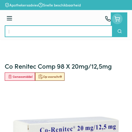
Ga naar de inhoud
Apothekersadvies
Snelle beschikbaarheid
Menu
Zoek
Product, merk, categorie...
Co Renitec Comp 98 X 20mg/12,5mg
Geneesmiddel
Op voorschrift