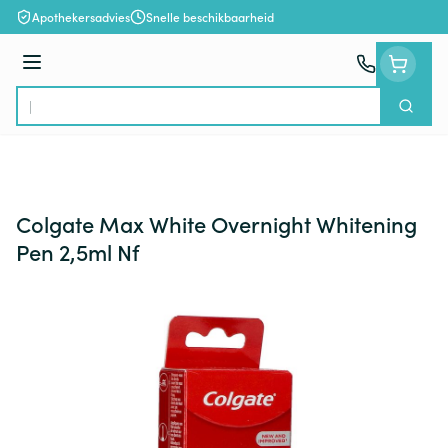
Ga naar de inhoud
Apothekersadvies
Snelle beschikbaarheid
Menu
Zoek
Product, merk, categorie...
Colgate Max White Overnight Whitening
Pen 2,5ml Nf