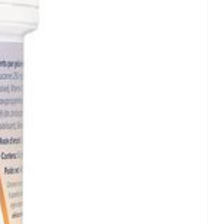
rende
Parfums en
geurproducten
CBD