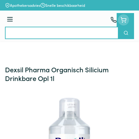
Ga naar de inhoud
Apothekersadvies
Snelle beschikbaarheid
Menu
Zoek
Product, merk, categorie...
Dexsil Pharma Organisch Silicium
Drinkbare Opl 1l