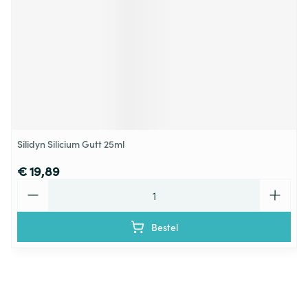
Silidyn Silicium Gutt 25ml
€ 19,89
Aantal
Bestel