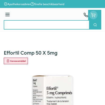
Ga naar de inhoud
Apothekersadvies
Snelle beschikbaarheid
Menu
Zoek
Product, merk, categorie...
Effortil Comp 50 X 5mg
Geneesmiddel